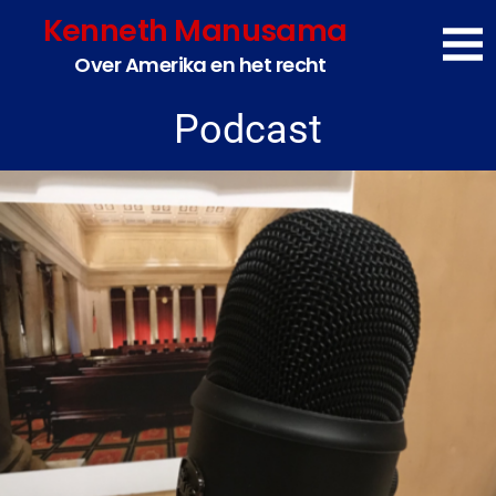
Spring
Kenneth Manusama
direct
Over Amerika en het recht
naar
de
Podcast
content