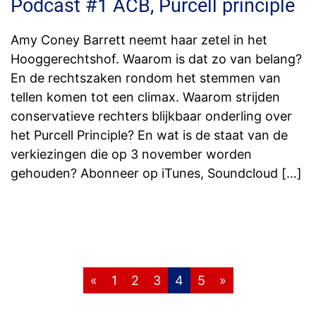
Podcast #1 ACB, Purcell principle
Amy Coney Barrett neemt haar zetel in het
Hooggerechtshof. Waarom is dat zo van belang?
En de rechtszaken rondom het stemmen van
tellen komen tot een climax. Waarom strijden
conservatieve rechters blijkbaar onderling over
het Purcell Principle? En wat is de staat van de
verkiezingen die op 3 november worden
gehouden? Abonneer op iTunes, Soundcloud […]
Berichten
«
1
2
3
4
5
»
paginering