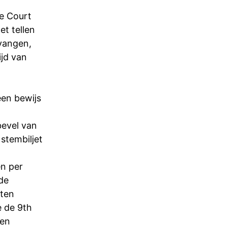
e Court
t tellen
tvangen,
ijd van
een bewijs
bevel van
stembiljet
en per
de
tten
 de 9th
een