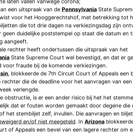
 te laten vallen vanwege corona;
van een uitspraak van de
Pennsylvania
State Suprem
wist voor het Hooggerechtshof, met betrekking tot he
ljetten die tot drie dagen na verkiezingsdag zijn on
er geen duidelijke poststempel op staat die datum en t
g aangeeft.
le rechter heeft ondertussen die uitspraak van het
ania
State Supreme Court wel bevestigd, en dat er g
rd voor fraude bij de komende verkiezingen.
sin
, blokkeerde de 7th Circuit Court of Appeals een 
 rechter die de deadline voor het aanvragen van een 
week verlengde.
 obstructie, is er een ander risico bij het het stemm
elijk dat er fouten worden gemaakt door degene die 
f het stembiljet zelf, invullen. Die aanvragen en bilje
eweigerd en/of niet meegeteld
. In
Arizona
blokkeerde
ourt of Appeals een bevel van een lagere rechter om 