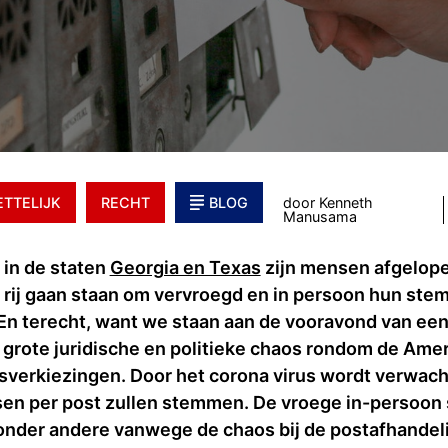
TTELIJK
RECHT
BLOG
door Kenneth
Manusama
in de staten
Georgia en Texas
zijn mensen afgelope
 rij gaan staan om vervroegd en in persoon hun stem 
En terecht, want we staan aan de vooravond van ee
 grote juridische en politieke chaos rondom de Ame
sverkiezingen. Door het corona virus wordt verwach
en per post zullen stemmen. De vroege in-persoo
onder andere vanwege de chaos bij de postafhandeli