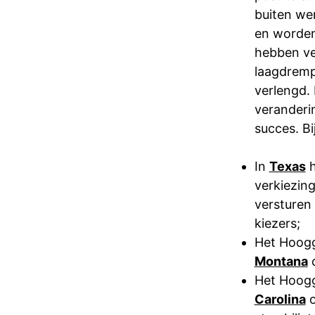
buiten we
en worden
hebben ve
laagdremp
verlengd.
veranderin
succes. B
In
Texas
h
verkiezing
versturen 
kiezers;
Het Hoogg
Montana
o
Het Hoogg
Carolina
o