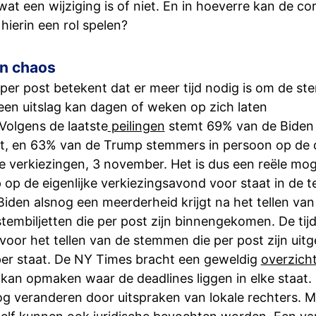
at een wijziging is of niet. En in hoeverre kan de co
hierin een rol spelen?
en chaos
er post betekent dat er meer tijd nodig is om de s
 een uitslag kan dagen of weken op zich laten
Volgens de laatste
peilingen
stemt 69% van de Biden
st, en 63% van de Trump stemmers in persoon op de o
 verkiezingen, 3 november. Het is dus een reële mog
op de eigenlijke verkiezingsavond voor staat in de te
iden alsnog een meerderheid krijgt na het tellen van
tembiljetten die per post zijn binnengekomen. De tijdl
voor het tellen van de stemmen die per post zijn uit
per staat. De NY Times bracht een geweldig
overzich
 kan opmaken waar de deadlines liggen in elke staat.
g veranderen door uitspraken van lokale rechters. M