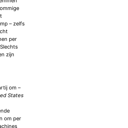
stemmen
 Sommige
t
mp – zelfs
cht
men per
 Slechts
n zijn
rtij om –
ted States
ende
en om per
achines