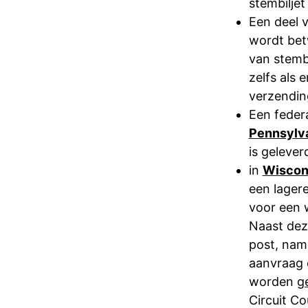
stembiljet
Een deel 
wordt bet
van stembi
zelfs als 
verzendin
Een federa
Pennsylv
is geleve
in
Wiscon
een lagere
voor een 
Naast deze
post, nam
aanvraag o
worden
g
Circuit C