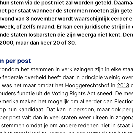
 hun stem via de post niet zal worden geteld. Daarna
 het per staat wanneer de stemmen moeten zijn gete
avond van 3 november wordt waarschijnlijk eerder 
week, of zelfs maand. Er kan een juridische strijd in
ende staten losbarsten die zijn weerga niet kent. De
n 2000
, maar dan keer 20 of 30.
 per post
 rondom het stemmen in verkiezingen zijn in elke sta
 federale overheid heeft daar in principle weinig over
l was het maar omdat het Hooggerechtshof in
2013
d
ouders functie uit de Voting Rights Act sneed. De me
 Amerika maken het mogelijk om al eerder dan Electio
p hun kandidaat. Dat kan in persoon, maar ook per 
er post valt dan in veel staten weer uiteen in zoge
’ stemmen omdat je om andere redenen niet in staat