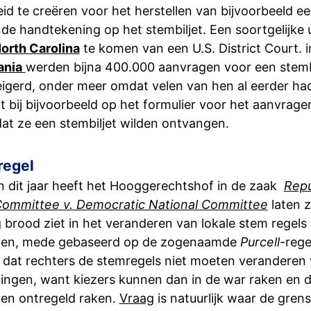
id te creëren voor het herstellen van bijvoorbeeld e
de handtekening op het stembiljet. Een soortgelijke 
orth Carolina
te komen van een U.S. District Court. i
ania
werden bijna 400.000 aanvragen voor een stembi
igerd, onder meer omdat velen van hen al eerder h
 bij bijvoorbeeld op het formulier voor het aanvrag
 dat ze een stembiljet wilden ontvangen.
regel
an dit jaar heeft het Hooggerechtshof in de zaak
Repu
Committee v. Democratic National Committee
laten z
 brood ziet in het veranderen van lokale stem regels
gen, mede gebaseerd op de zogenaamde
Purcell
-rege
t dat rechters de stemregels niet moeten veranderen 
zingen, want kiezers kunnen dan in de war raken en 
gen ontregeld raken.
Vraag
is natuurlijk waar de grens