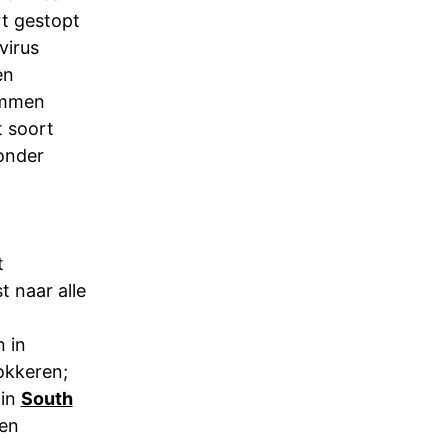
rt gestopt
virus
en
temmen
 soort
zonder
t
t naar alle
 in
lokkeren;
 in
South
een