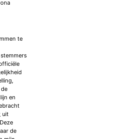
rona
temmen te
 stemmers
fficiële
elijkheid
lling,
 de
ijn en
gebracht
t
uit
 Deze
aar de