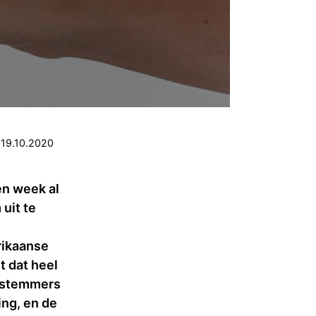
19.10.2020
n week al
uit te
n
rikaanse
t dat heel
n stemmers
ng, en de