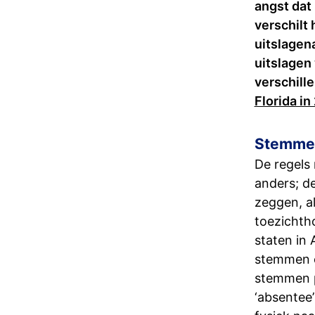
angst dat
verschilt
uitslagen
uitslagen 
verschill
Florida i
Stemmen
De regels
anders; de
zeggen, a
toezichth
staten in
stemmen o
stemmen p
‘absentee