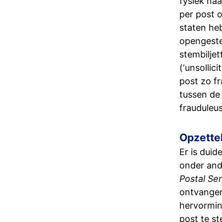
fysiek na
per post o
staten he
opengeste
stembilje
(‘unsollic
post zo fr
tussen d
frauduleu
Opzettel
Er is duid
onder and
Postal Ser
ontvangen
hervormin
post te s