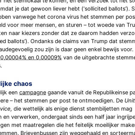
ar het stemlokaal te komen, en een verzoek tot het 
mdat je dat gewoon liever hebt (‘sollicited ballots’).
bben vanwege het corona virus het stemmen per pos
ld voor meer mensen, en sturen – tot woede van Tru
tten naar kiezers zonder dat ze daarom hadden verzo
ited ballots’). Ondanks de claims van Trump dat stem
audegevoelig zou zijn is daar geen enkel bewijs voor.
e
0,00004% en 0,00009%
van de uitgebrachte stemme
s.
ijke chaos
elijk een
campagne
gaande vanuit de Republikeinse pa
ere – het stemmen per post te ontmoedigen. De
Uni
vice,
die wettelijk als enige dienst stembiljetten mag
 en verwerken, ondergaat sinds een half jaar ingrijp
gen met maatregelen die het feitelijk moeilijker mak
temmen. Brievenbussen zijn weggehaald en sorteerm