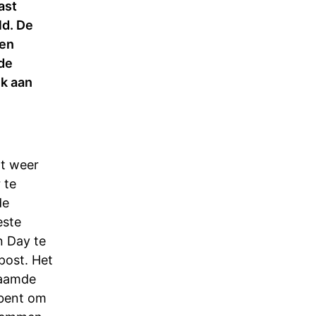
ast
ld. De
een
 de
nk aan
at weer
 te
e
este
n Day te
post. Het
naamde
 bent om