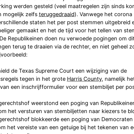
rking werden gesteld (veel maatregelen zijn sinds ko
 mogelijk zelfs
teruggedraaid
). Vanwege het corona 
rschillende staten het per post stemmen uitgebreid 
eliger gemaakt en het de tijd voor het tellen van s
 De Republikeinen doen nu verwoede pogingen om dit
gen terug te draaien via de rechter, en niet geheel 
ijvoorbeeld:
ield de Texas Supreme Court een wijziging van de
sregels tegen in het grote
Harris County
, namelijk he
van een inschrijfformulier voor een stembiljet per pos
erechtshof weerstond een poging van Republikeinen
m het versturen van stembiljetten naar kiezers te b
erechtshof blokkeerde een poging van Democraten
m het vereiste van een getuige bij het tekenen van 