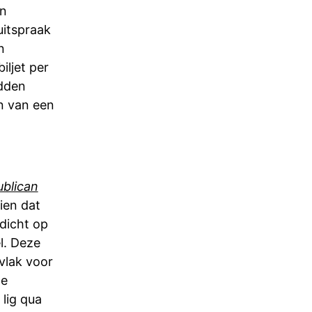
en
uitspraak
n
ljet per
adden
en van een
blican
ien dat
 dicht op
l. Deze
vlak voor
de
 lig qua