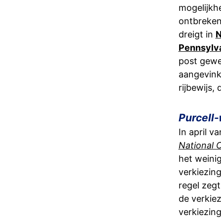
mogelijkhe
ontbreken
dreigt in
N
Pennsylv
post gewe
aangevinkt
rijbewijs,
Purcell
-
In april v
National 
het weinig
verkiezin
regel zeg
de verkie
verkiezin