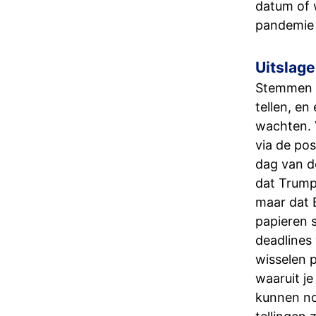
datum of w
pandemie 
Uitslag
Stemmen p
tellen, en
wachten. 
via de po
dag van de
dat Trump 
maar dat B
papieren s
deadlines 
wisselen 
waaruit je
kunnen no