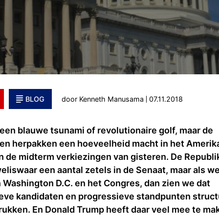
BLOG
door Kenneth Manusama
07.11.2018
een blauwe tsunami of revolutionaire golf, maar de
n herpakken een hoeveelheid macht in het Amerik
n de midterm verkiezingen van gisteren. De Republi
liswaar een aantal zetels in de Senaat, maar als w
n Washington D.C. en het Congres, dan zien we dat
eve kandidaten en progressieve standpunten struct
rukken. En Donald Trump heeft daar veel mee te ma