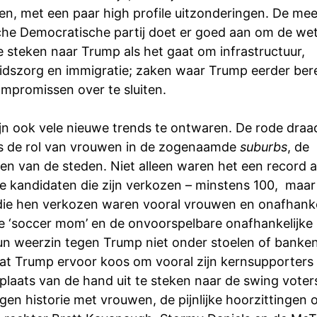
n, met een paar high profile uitzonderingen. De mee
sche Democratische partij doet er goed aan om de w
e steken naar Trump als het gaat om infrastructuur,
dszorg en immigratie; zaken waar Trump eerder bere
ompromissen over te sluiten.
jn ook vele nieuwe trends te ontwaren. De rode draad 
is de rol van vrouwen in de zogenaamde
suburbs
, de
en van de steden. Niet alleen waren het een record a
e kandidaten die zijn verkozen – minstens 100,
maar
ie hen verkozen waren vooral vrouwen en onafhanke
De ‘soccer mom’ en de onvoorspelbare onafhankelijke 
n weerzin tegen Trump niet onder stoelen of banken
at Trump ervoor koos om vooral zijn kernsupporters 
plaats van de hand uit te steken naar de swing voter
gen historie met vrouwen, de pijnlijke hoorzittingen 