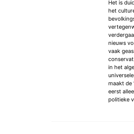
Het is dui
het cultur
bevolking
vertegenw
verdergaan
nieuws vo
vaak geas
conservat
in het al
universel
maakt de ‘
eerst all
politieke