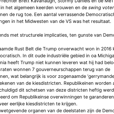
-rechter Brett Kavanaugh, Stormy Daniels en de Me
in het algemeen keerden vrouwen en de
swing voter
inen de rug toe. Een aantal verrassende Democratisc
ngen in het Midwesten van de VS was het resultaat.
ends met structurele implicaties, ten gunste van Dem
amde Rust Belt die Trump onverwacht won in 2016 
ratisch. In dit oude industriële gebied in oa Michig
nia heeft Trump niet kunnen leveren wat hij had belo
raten wonnen 7 gouverneurschappen terug van de
inen, wat belangrijk is voor zogenaamde ‘gerrymander
ekenen van de kiesdistricten. Republikeinen worden a
chuldigd dit schetsen van deze districten heftig wer
eerd om Republikeinse overwinningen te garanderen.
er eerlijke kiesdistricten te krijgen.
 wetgevende organen van de deelstaten zijn de Dem