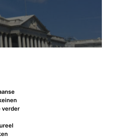
aanse
keinen
e verder
ureel
ken