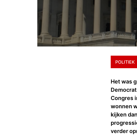
POLITIEK
Het was g
Democrate
Congres i
wonnen we
kijken da
progressi
verder op