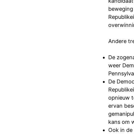
kandidaat
beweging 
Republike
overwinni
Andere tr
De zogena
weer Democ
Pennsylva
De Democ
Republike
opnieuw t
ervan bes
gemanipul
kans om we
Ook in de