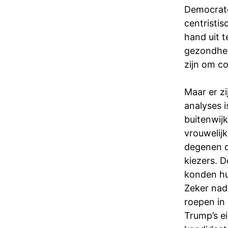
Democrate
centristi
hand uit t
gezondhei
zijn om c
Maar er zi
analyses 
buitenwijk
vrouwelijk
degenen d
kiezers. 
konden hu
Zeker nad
roepen in 
Trump’s ei