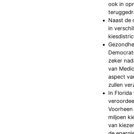
ook in op
teruggedr
Naast de 
in verschi
kiesdistri
Gezondhe
Democrate
zeker nada
van Medic
aspect va
zullen ver
In Florid
veroordeel
Voorheen 
miljoen k
van kieze
de energi