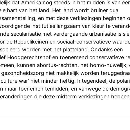
delijk dat Amerika nog steeds in het midden is van een
ele hart van het land. Het land wordt bruiner qua
ssamenstelling, en met deze verkiezingen beginnen 
oordigende instituties langzaam van kleur te verand
de secularisatie met verdergaande urbanisatie is sle
or de Republikeinen en sociaal-conservatieve waarde
socieerd worden met het platteland. Ondanks een
ief Hooggerechtshof en toenemend conservatieve r
gemeen, kunnen abortus-rechten, het homo-huwelijk, 
e gezondheidszorg niet makkelijk worden teruggedraa
culture war’ niet minder heftig. Integendeel, de polari
een maar toenemen temidden, en vanwege de demogr
 veranderingen die deze midterm verkiezingen hebben 