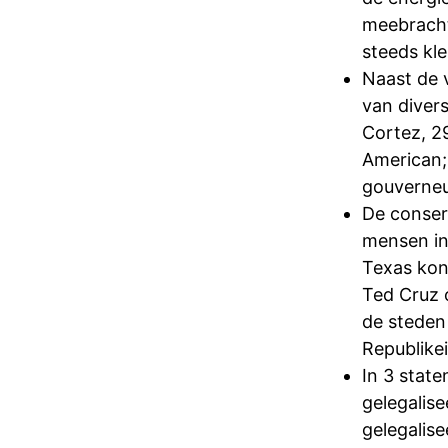
meebracht
steeds kle
Naast de 
van divers
Cortez, 29
American;
gouverneu
De conserv
mensen in 
Texas kon
Ted Cruz 
de steden
Republikei
In 3 state
gelegalis
gelegalise