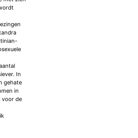
wordt
iezingen
exandra
tinian-
osexuele
aantal
ever. In
m gehate
mmen in
s voor de
ik