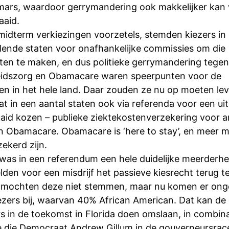
mars, waardoor gerrymandering ook makkelijker kan
aaid.
midterm verkiezingen voorzetels, stemden kiezers in
llende staten voor onafhankelijke commissies om die
cten te maken, en dus politieke gerrymandering tegen
idszorg en Obamacare waren speerpunten voor de
n in het hele land. Daar zouden ze nu op moeten lev
t in een aantal staten ook via referenda voor een uit
aid kozen – publieke ziektekostenverzekering voor 
n Obamacare. Obamacare is ‘here to stay’, en meer 
zekerd zijn.
a was in een referendum een hele duidelijke meerderh
den voor een misdrijf het passieve kiesrecht terug t
mochten deze niet stemmen, maar nu komen er onge
iezers bij, waarvan 40% African American. Dat kan de
rs in de toekomst in Florida doen omslaan, in combin
e die Democraat Andrew Gillum in de gouverneursrac