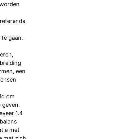
 worden
 referenda
 te gaan.
eren,
breiding
armen, een
mensen
eid om
e geven.
veer 1.4
 balans
atie met
e met zich