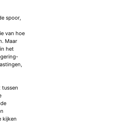
de spoor,
ie van hoe
en. Maar
in het
gering-
astingen,
t tussen
e
 de
en
 kijken