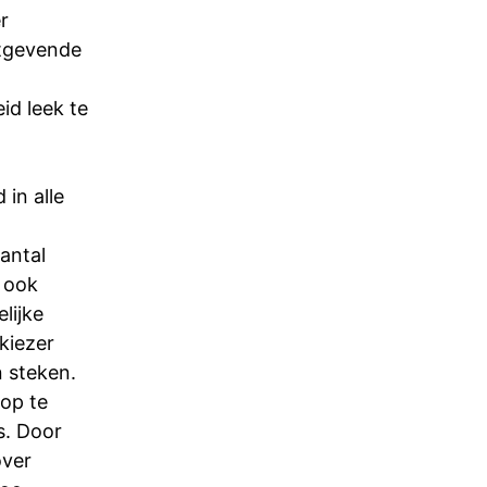
r
etgevende
id leek te
in alle
antal
 ook
lijke
kiezer
 steken.
op te
s. Door
over