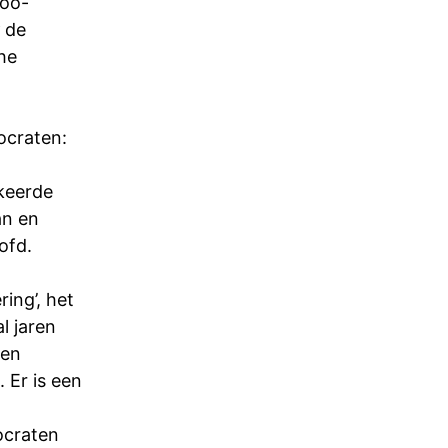
Too-
de
he
ocraten:
keerde
an en
ofd.
ing’, het
l jaren
den
 Er is een
ocraten