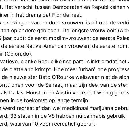
. Het verschil tussen Democraten en Republikeinen 
iner in het drama dat Florida heet.
verkiezingen van en door vrouwen, is dit ook de verk
iteit op andere gebieden. De jongste vrouw ooit (Al
 jaar oud); de eerst moslim-vrouwen; de eerste Pales
 de eerste Native-American vrouwen; de eerste hom
r (Colorado).
atieve, blanke Republikeinse partij slinkt omdat het 
de platteland krimpt. Hoe meer ‘urban’, hoe progressi
 de nieuwe ster Beto O’Rourke weliswaar niet de alo
onttronen voor de Senaat, maar zijn deel van de ste
 als Dallas, Houston en Austin voorspelt weinig goed
nen in de toekomst op lange termijn.
n werd recreatief dan wel medicinaal marijuana gebru
eerd.
33 staten
in de VS hebben nu cannabis gebruik
erd, waarvan 10 voor recreatief gebruik.