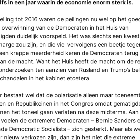
lfs in een jaar waarin de economie enorm sterk is.
elling tot 2016 waren de peilingen nu wel op het goe
 overwinning van de Democraten in het Huis van
igden duidelijk voorspeld. Het was slechts een kwest
arge zou zijn, en die viel vervolgens een beetje teg
 een krappe meerderheid keren de Democraten terug 
an de macht. Want het Huis heeft de macht om de re
onderzoeken ten aanzien van Rusland en Trump’s bel
chandalen in het kabinet etcetera.
r bestaat wel dat de polarisatie alleen maar toeneem
n en Republikeinen in het Congres omdat gematigd
inen het toneel gaan verlaten na deze midterms. Aan
t voelen de extremere Democraten – Bernie Sanders 
e Democratic Socialists – zich gesterkt. Maar als we
r nieuw verkozen zijn, dan zijn het niet die extreme