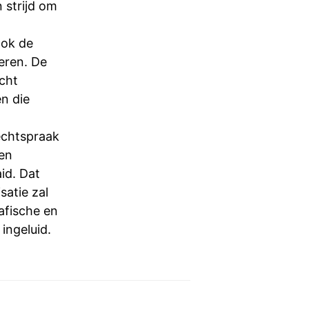
 strijd om
ook de
eren. De
cht
n die
echtspraak
en
id. Dat
satie zal
afische en
ingeluid.