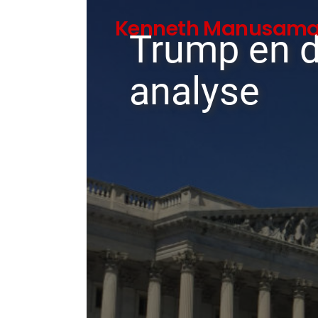
Spring
Kenneth Manusam
direct
Trump en d
naar
de
analyse
content