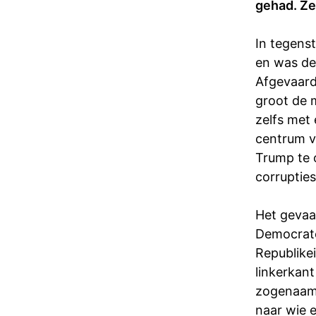
gehad. Ze
In tegenst
en was de
Afgevaard
groot de m
zelfs met
centrum v
Trump te 
corrupties
Het gevaa
Democrate
Republike
linkerkan
zogenaamd
naar wie e